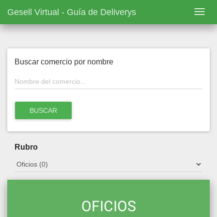
Gesell Virtual - Guía de Deliverys
Activ
nave
Saltar
Buscar comercio por nombre
al
contenido
principal
BUSCAR
Rubro
OFICIOS